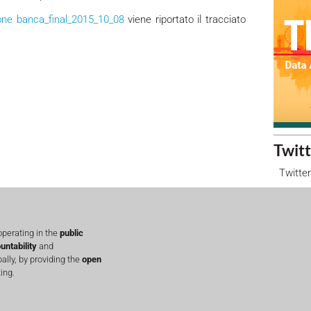
one banca_final_2015_10_08
viene riportato il tracciato
Twitt
Twitter
perating in the
public
untability
and
lly, by providing the
open
ing.