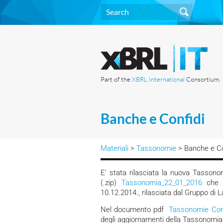
Part of the
XBRL International
Consortium.
Banche e Confidi
Materiali
>
Tassonomie
> Banche e Co
E’ stata rilasciata la nuova Tassonom
(.zip)
Tassonomia_22_01_2016
che a
10.12.2014., rilasciata dal Gruppo di 
Nel documento pdf
Tassonomie Con
degli aggiornamenti della Tassonomia 