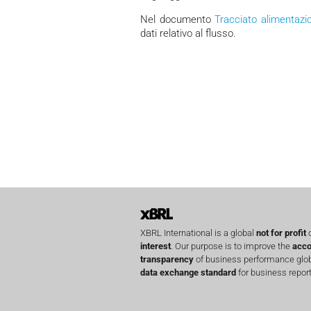
Nel documento
Tracciato alimentazi
dati relativo al flusso.
XBRL International is a global
not for profit
o
interest
. Our purpose is to improve the
acco
transparency
of business performance globa
data exchange standard
for business report