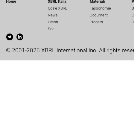
Home
XBRL Italia
Materiali
P
Cos’è XBRL
Tassonomie
S
News
Documenti
C
Eventi
Progetti
D
Soci
© 2001-2026 XBRL International Inc. All rights rese