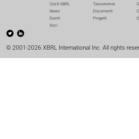
Cos’è XBRL
Tassonomie
S
News
Documenti
C
Eventi
Progetti
D
Soci
© 2001-2026 XBRL International Inc. All rights rese