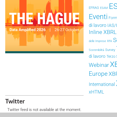
E
EFRAG
ESAM
Eventi
Form
di lavoro
IAS/
Inline XBRL
S
delle Imprese
RFA
Survey
Sostenibilità
di lavoro
Terzo 
X
Webinar
Europe
XB
International
xHTML
Twitter
Twitter feed is not available at the moment.