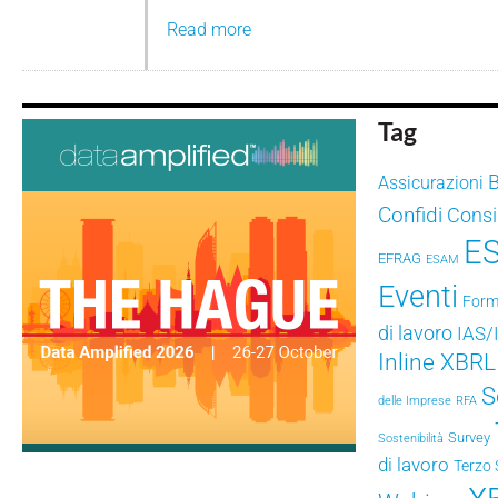
Read more
Tag
Assicurazioni
Confidi
Consig
E
EFRAG
ESAM
Eventi
Form
di lavoro
IAS/
Inline XBRL
S
delle Imprese
RFA
Survey
Sostenibilità
di lavoro
Terzo 