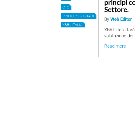
principi c
OIC
Settore.
PRINCIPI CONTABILI
By
Web Editor
XBRL ITALIA
XBRL Italia farà
valutazione dei 
Read more