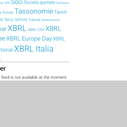
Soci
Società quotate
ese
RFA
Software
Tassonomie
Tavoli
Survey
tà
ro
Terzo Settore
Tutorial
Unioncamere
XBRL
XBRL
nar
XBRL-CSV
pe
XBRL Europe Day
XBRL
XBRL Italia
tional
L
er
 feed is not available at the moment.