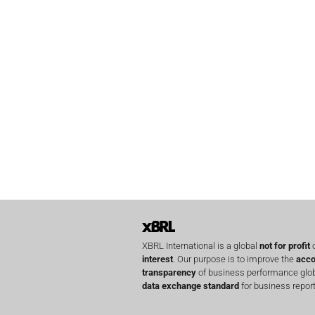
XBRL International is a global
not for profit
o
interest
. Our purpose is to improve the
acco
transparency
of business performance globa
data exchange standard
for business report