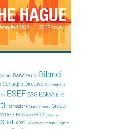
Bilanci
Banche
azioni
BCE
i
Consiglio Direttivo
Data Amplified
ESEF
ESMA
ESG
ETS
SAM
ti
Gruppi
Formazione
Grandi imprese
ro
IFRS
IAS/IFRS
IASB
Industrie
e XBRL
iXBRL
OIC
Principi contabili
Registro