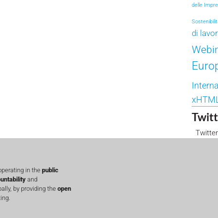
delle Impr
Sostenibili
di lavo
Webi
Euro
Interna
xHTM
Twitt
Twitter
perating in the
public
untability
and
lly, by providing the
open
ing.