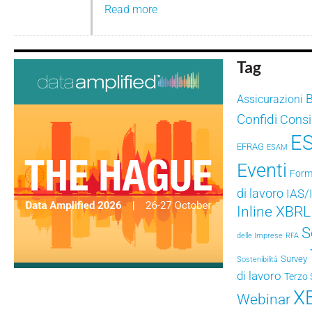
Read more
Tag
Assicurazioni
Confidi
Consig
E
EFRAG
ESAM
Eventi
Form
di lavoro
IAS/
Inline XBRL
S
delle Imprese
RFA
Survey
Sostenibilità
di lavoro
Terzo 
X
Webinar