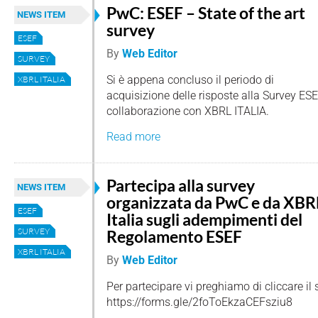
PwC: ESEF – State of the art
NEWS ITEM
survey
ESEF
By
Web Editor
SURVEY
Si è appena concluso il periodo di
XBRL ITALIA
acquisizione delle risposte alla Survey ES
collaborazione con XBRL ITALIA.
Read more
Partecipa alla survey
NEWS ITEM
organizzata da PwC e da XBR
ESEF
Italia sugli adempimenti del
SURVEY
Regolamento ESEF
XBRL ITALIA
By
Web Editor
Per partecipare vi preghiamo di cliccare il 
https://forms.gle/2foToEkzaCEFsziu8