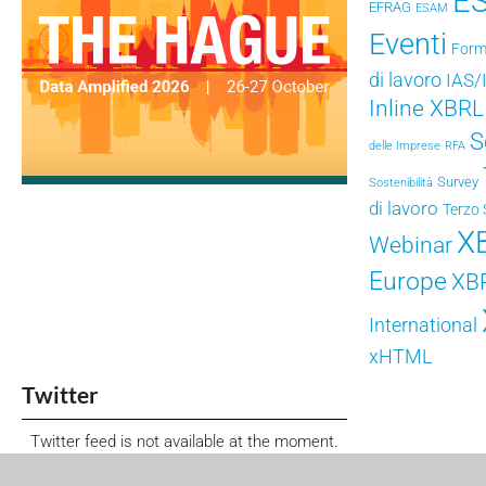
E
EFRAG
ESAM
Eventi
Form
di lavoro
IAS/
Inline XBRL
S
delle Imprese
RFA
Survey
Sostenibilità
di lavoro
Terzo 
X
Webinar
Europe
XB
International
xHTML
Twitter
Twitter feed is not available at the moment.