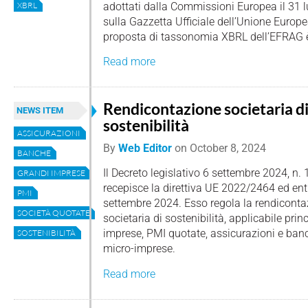
adottati dalla Commissioni Europea il 31 l
XBRL
sulla Gazzetta Ufficiale dell’Unione Europe
proposta di tassonomia XBRL dell’EFRAG è
Read more
Rendicontazione societaria d
NEWS ITEM
sostenibilità
ASSICURAZIONI
By
Web Editor
on
October 8, 2024
BANCHE
Il Decreto legislativo 6 settembre 2024, n. 
GRANDI IMPRESE
recepisce la direttiva UE 2022/2464 ed entr
PMI
settembre 2024. Esso regola la rendiconta
SOCIETÀ QUOTATE
societaria di sostenibilità, applicabile pri
imprese, PMI quotate, assicurazioni e ban
SOSTENIBILITÀ
micro-imprese.
Read more