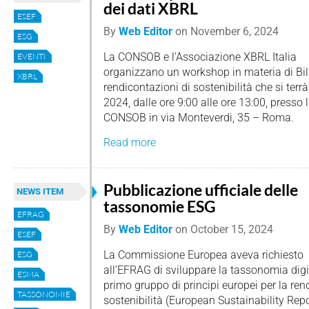
dei dati XBRL
ESEF
By
Web Editor
on
November 6, 2024
ESG
La CONSOB e l’Associazione XBRL Italia
EVENTI
organizzano un workshop in materia di Bil
XBRL
rendicontazioni di sostenibilità che si terr
2024, dalle ore 9:00 alle ore 13:00, presso 
CONSOB in via Monteverdi, 35 – Roma.
Read more
Pubblicazione ufficiale delle
NEWS ITEM
tassonomie ESG
EFRAG
By
Web Editor
on
October 15, 2024
ESEF
La Commissione Europea aveva richiesto
ESG
all’EFRAG di sviluppare la tassonomia digi
ESMA
primo gruppo di principi europei per la ren
TASSONOMIE
sostenibilità (European Sustainability Re