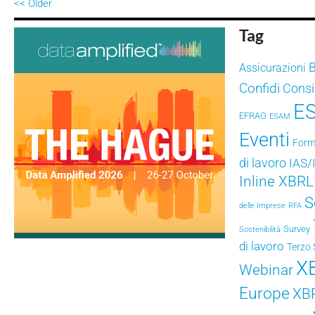
<< Older
Tag
Assicurazioni
Confidi
Consig
E
EFRAG
ESAM
Eventi
Form
di lavoro
IAS/
Inline XBRL
S
delle Imprese
RFA
Survey
Sostenibilità
di lavoro
Terzo 
X
Webinar
Europe
XB