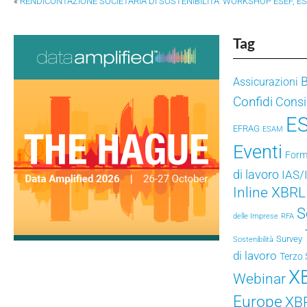
«
RENDICONTAZIONE SOCIETARIA DI SOSTENIBILITÀ
WORKSHOP ESEF, ESG
Tag
Assicurazioni
Confidi
Consig
E
EFRAG
ESAM
Eventi
Form
di lavoro
IAS/
Inline XBRL
S
delle Imprese
RFA
Survey
Sostenibilità
di lavoro
Terzo 
X
Webinar
Europe
XB