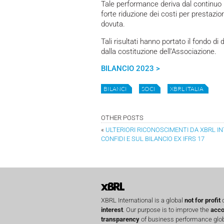
Tale performance deriva dal continuo
forte riduzione dei costi per prestazi
dovuta.
Tali risultati hanno portato il fondo di 
dalla costituzione dell’Associazione.
BILANCIO 2023 >
BILANCI
SOCI
XBRL ITALIA
OTHER POSTS
«
ULTERIORI RICONOSCIMENTI DA XBRL IN
CONFIDI E SUL BILANCIO EX IFRS 17
XBRL International is a global
not for profit
o
interest
. Our purpose is to improve the
acco
transparency
of business performance globa