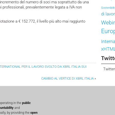
 incremento del numero di soci ma soprattutto da una
oni professionali, prevalentemente legata a IVA non
Sostenibili
di lavo
dotazione a € 152.772, il livello più alto mai raggiunto
Webi
Euro
Interna
xHTM
Twitt
TERNATIONAL PER IL LAVORO SVOLTO DA XBRL ITALIA SUI
Twitter
CAMBIO AL VERTICE DI XBRL ITALIA
»
perating in the
public
untability
and
lly, by providing the
open