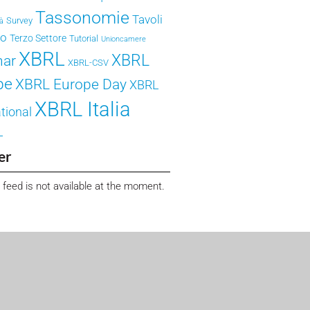
Tassonomie
Tavoli
Survey
tà
ro
Terzo Settore
Tutorial
Unioncamere
XBRL
XBRL
nar
XBRL-CSV
pe
XBRL Europe Day
XBRL
XBRL Italia
tional
L
er
 feed is not available at the moment.