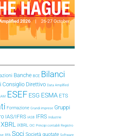
Bilanci
Banche
azioni
BCE
i
Consiglio Direttivo
Data Amplified
ESEF
ESMA
ESG
ETS
SAM
ti
Gruppi
Formazione
Grandi imprese
ro
IFRS
IAS/IFRS
IASB
Industrie
e XBRL
iXBRL
OIC
Principi contabili
Registro
Soci
Società quotate
ese
RFA
Software