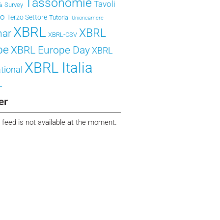
Tassonomie
Tavoli
Survey
tà
ro
Terzo Settore
Tutorial
Unioncamere
XBRL
XBRL
nar
XBRL-CSV
pe
XBRL Europe Day
XBRL
XBRL Italia
tional
L
er
 feed is not available at the moment.