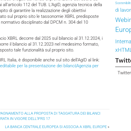
Sostenibili
cui all’articolo 112 del TUB. L’AgID, agenzia tecnica della
di lavo
to di garantire la realizzazione degli obiettivi
licato sul proprio sito le tassonomie XBRL predisposte
Webi
r normativo disciplinato dal DPCM n. 304 del 10
Euro
ncio XBRL decorre dal 2025 sul bilancio al 31.12.2024, i
Interna
porre il bilancio al 31.12.2023 nel medesimo formato,
xHTM
sposto tale funzionalità sul proprio sito.
Twitt
L Italia, è disponibile anche sul sito dell’AgID al link:
ditabile per la presentazione dei bilanci|Agenzia per
Twitter
AGNAMENTO ALLA PROPOSTA DI TAGGATURA DEI BILANCI
ATA IN VIGORE DELL’IFRS 17
LA BANCA CENTRALE EUROPEA SI ASSOCIA A XBRL EUROPE
»