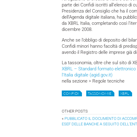
parte dei Confidi iscritti all’elenco di 
Presidenza del Consiglio che ha il compi
dell’Agenda digitale italiana, ha pubb
da XBRL Italia, completando così l’ite
dicembre 2008.
Anche se l’obbligo di deposito del bila
Confidi minori hanno facoltà di predis
avendo il Registro delle imprese già di
La tassonomia, oltre che sul sito di XBR
XBRL – Standard formato elettronico e
l’Italia digitale (agid.gov.it)
nella sezione > Regole tecniche
CONFIDI
TASSONOMIE
XBRL
OTHER POSTS
«
PUBBLICATO IL DOCUMENTO DI ACCOMP
ESEF DELLE BANCHE A SEGUITO DELL’ENTR