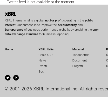
Twitter feed is not available at the moment.
XBRL International is a global
not for profit
operating in the
public
interest
. Our purpose is to improve the
accountability
and
transparency
of business performance globally, by providing the
open
data exchange standard
for business reporting.
Home
XBRL Italia
Materiali
P
Cos’è XBRL
Tassonomie
S
News
Documenti
C
Eventi
Progetti
D
Soci
© 2001-2026 XBRL International Inc. All rights rese