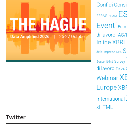
Confidi
Consig
E
EFRAG
ESAM
Eventi
Form
di lavoro
IAS/
Inline XBRL
S
delle Imprese
RFA
Survey
Sostenibilità
di lavoro
Terzo 
X
Webinar
Europe
XB
International
xHTML
Twitter