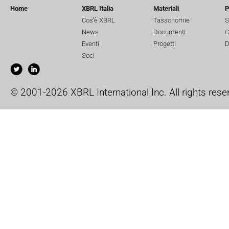
Home
XBRL Italia
Materiali
P
Cos’è XBRL
Tassonomie
S
News
Documenti
C
Eventi
Progetti
D
Soci
© 2001-2026 XBRL International Inc. All rights rese