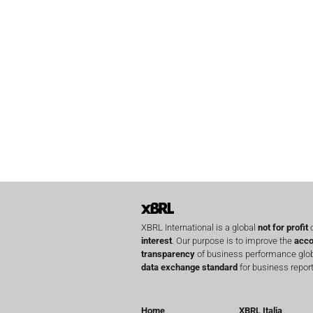
XBRL International is a global
not for profit
o
interest
. Our purpose is to improve the
acco
transparency
of business performance globa
data exchange standard
for business report
Home
XBRL Italia