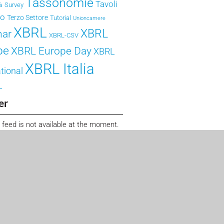
Tassonomie
Tavoli
Survey
tà
ro
Terzo Settore
Tutorial
Unioncamere
XBRL
XBRL
nar
XBRL-CSV
pe
XBRL Europe Day
XBRL
XBRL Italia
tional
L
er
 feed is not available at the moment.