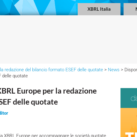
XBRL Italia
 la redazione del bilancio formato ESEF delle quotate
>
News
> Dispon
F delle quotate
 XBRL Europe per la redazione
SEF delle quotate
itor
ti da XBRL Europe per accompagnare le società quotate