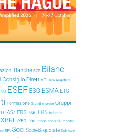
Bilanci
Banche
azioni
BCE
i
Consiglio Direttivo
Data Amplified
ESEF
ESMA
ESG
ETS
SAM
ti
Gruppi
Formazione
Grandi imprese
ro
IFRS
IAS/IFRS
IASB
Industrie
e XBRL
iXBRL
OIC
Principi contabili
Registro
Soci
Società quotate
ese
RFA
Software