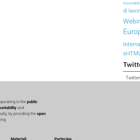
Sostenibili
di lavo
Webi
Euro
Interna
xHTM
Twitt
Twitter
perating in the
public
untability
and
lly, by providing the
open
ing.
Materiali
Partecipa