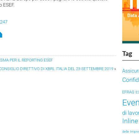
to ESEF.
1247
Tag
ESMA PER IL REPORTING ESEF
ONSIGLIO DIRETTIVO DI XBRL ITALIA DEL 23 SETTEMBRE 2019
»
Assicur
Confid
EFRAG
E
Even
di lavo
Inlin
delle Impr