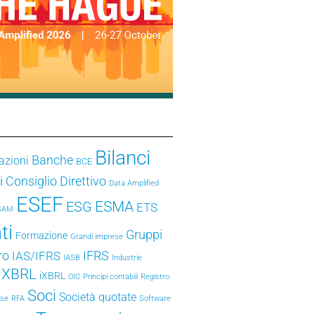
Bilanci
Banche
azioni
BCE
i
Consiglio Direttivo
Data Amplified
ESEF
ESMA
ESG
ETS
SAM
ti
Gruppi
Formazione
Grandi imprese
ro
IFRS
IAS/IFRS
IASB
Industrie
e XBRL
iXBRL
OIC
Principi contabili
Registro
Soci
Società quotate
ese
RFA
Software