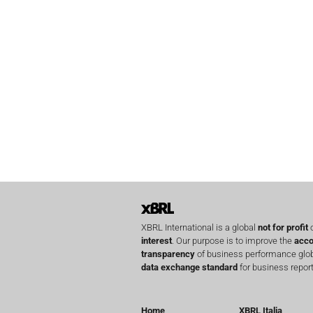
XBRL International is a global
not for profit
o
interest
. Our purpose is to improve the
acco
transparency
of business performance globa
data exchange standard
for business report
Home
XBRL Italia