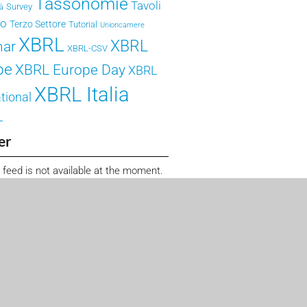
Tassonomie
Tavoli
Survey
tà
ro
Terzo Settore
Tutorial
Unioncamere
XBRL
XBRL
nar
XBRL-CSV
pe
XBRL Europe Day
XBRL
XBRL Italia
tional
L
er
 feed is not available at the moment.