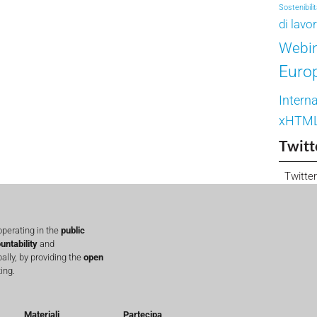
Sostenibili
di lavo
Webi
Euro
Interna
xHTM
Twitt
Twitter
perating in the
public
untability
and
lly, by providing the
open
ing.
Materiali
Partecipa