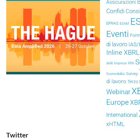
Assicurazioni
Confidi
Consig
E
EFRAG
ESAM
Eventi
Form
di lavoro
IAS/
Inline XBRL
S
delle Imprese
RFA
Survey
Sostenibilità
di lavoro
Terzo 
X
Webinar
Europe
XB
International
xHTML
Twitter