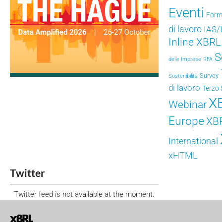
Eventi
Form
di lavoro
IAS/
Inline XBRL
S
delle Imprese
RFA
Survey
Sostenibilità
di lavoro
Terzo 
X
Webinar
Europe
XB
International
xHTML
Twitter
Twitter feed is not available at the moment.