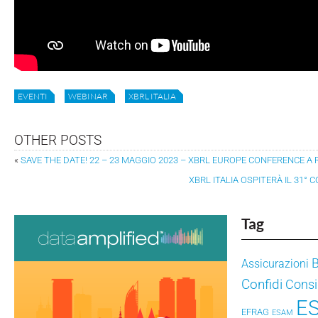
EVENTI
WEBINAR
XBRL ITALIA
OTHER POSTS
«
SAVE THE DATE! 22 – 23 MAGGIO 2023 – XBRL EUROPE CONFERENCE A
XBRL ITALIA OSPITERÀ IL 31°
Tag
Assicurazioni
Confidi
Consig
E
EFRAG
ESAM