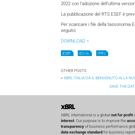
2022 con l’adozione dell’ultima versi
La pubblicazione del RTS ESEF è previs
Per scaricare i file della tassonomia 
seguito:
DOWNLOAD >
ESEF
ESMA
IFRS
OTHER POSTS
«
XBRL ITALIA DÀ IL BENVENUTO ALLA 
SAVE THE DAT
XBRL International is a global
not for profit
o
interest
. Our purpose is to improve the
acco
transparency
of business performance globa
data exchange standard
for business report