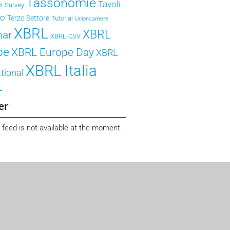
Tassonomie
Tavoli
Survey
tà
ro
Terzo Settore
Tutorial
Unioncamere
XBRL
XBRL
nar
XBRL-CSV
pe
XBRL Europe Day
XBRL
XBRL Italia
tional
L
er
 feed is not available at the moment.