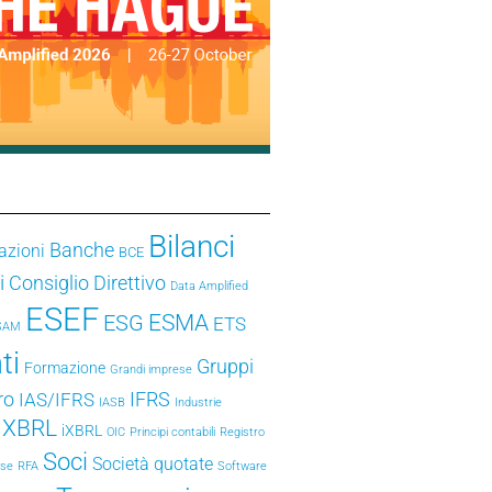
Bilanci
Banche
azioni
BCE
i
Consiglio Direttivo
Data Amplified
ESEF
ESMA
ESG
ETS
SAM
ti
Gruppi
Formazione
Grandi imprese
ro
IFRS
IAS/IFRS
IASB
Industrie
e XBRL
iXBRL
OIC
Principi contabili
Registro
Soci
Società quotate
ese
RFA
Software