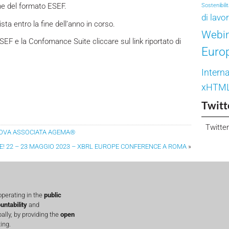
one del formato ESEF.
Sostenibili
di lavo
ta entro la fine dell’anno in corso.
Webi
ESEF e la Confomance Suite cliccare sul link riportato di
Euro
Interna
xHTM
Twitt
Twitter
NUOVA ASSOCIATA AGEMA®
E! 22 – 23 MAGGIO 2023 – XBRL EUROPE CONFERENCE A ROMA
»
perating in the
public
untability
and
lly, by providing the
open
ing.