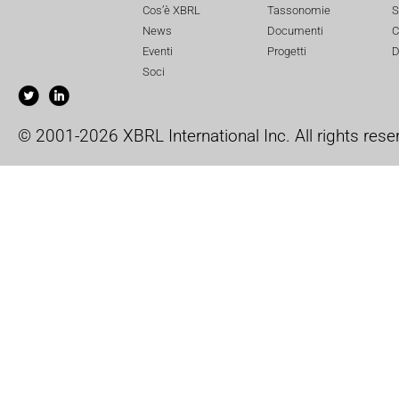
Cos’è XBRL
Tassonomie
S
News
Documenti
C
Eventi
Progetti
D
Soci
© 2001-2026 XBRL International Inc. All rights rese