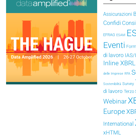
Assicurazioni
Confidi
Consig
E
EFRAG
ESAM
Eventi
Form
di lavoro
IAS/
Inline XBRL
S
delle Imprese
RFA
Survey
Sostenibilità
di lavoro
Terzo 
X
Webinar
Europe
XB
International
xHTML