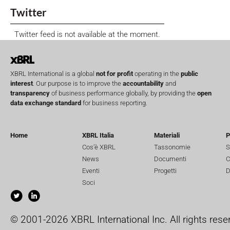
Twitter
Twitter feed is not available at the moment.
XBRL International is a global
not for profit
operating in the
public
interest
. Our purpose is to improve the
accountability
and
transparency
of business performance globally, by providing the
open
data exchange standard
for business reporting.
Home
XBRL Italia
Materiali
P
Cos’è XBRL
Tassonomie
S
News
Documenti
C
Eventi
Progetti
D
Soci
© 2001-2026 XBRL International Inc. All rights rese