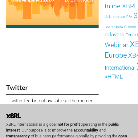
Inline XBRL
S
delle Imprese
RFA
Survey
Sostenibilità
di lavoro
Terzo 
X
Webinar
Europe
XB
International
xHTML
Twitter
Twitter feed is not available at the moment.
XBRL International is a global
not for profit
operating in the
public
interest
. Our purpose is to improve the
accountability
and
transparency
of business performance globally, by providing the
open