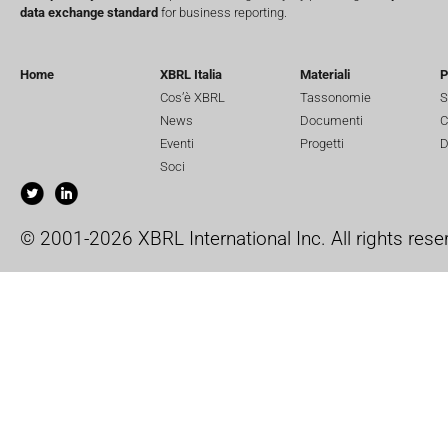
data exchange standard
for business reporting.
Home
XBRL Italia
Materiali
P
Cos’è XBRL
Tassonomie
S
News
Documenti
C
Eventi
Progetti
D
Soci
© 2001-2026 XBRL International Inc. All rights rese