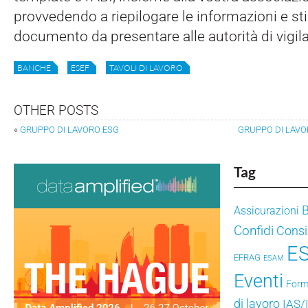
provvedendo a riepilogare le informazioni e sti
documento da presentare alle autorità di vigil
BANCHE
ESEF
TAVOLI DI LAVORO
OTHER POSTS
«
GRUPPO DI LAVORO ESG
GRUPPO DI LAVO
Tag
Assicurazioni
Confidi
Consig
E
EFRAG
ESAM
Eventi
Form
di lavoro
IAS/