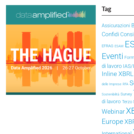
Tag
Assicurazioni
Confidi
Consig
E
EFRAG
ESAM
Eventi
Form
di lavoro
IAS/
Inline XBRL
S
delle Imprese
RFA
Survey
Sostenibilità
di lavoro
Terzo 
X
Webinar
Europe
XB
International