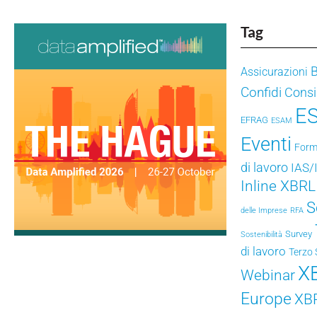
Tag
Assicurazioni
Confidi
Consig
E
EFRAG
ESAM
Eventi
Form
di lavoro
IAS/
Inline XBRL
S
delle Imprese
RFA
Survey
Sostenibilità
di lavoro
Terzo 
X
Webinar
Europe
XB