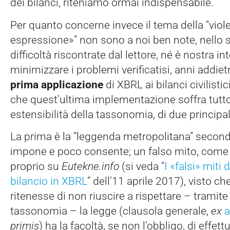
dei bilanci, riteniamo ormai indispensabile.
Per quanto concerne invece il tema della “viole
espressione»” non sono a noi ben note, nello sp
difficoltà riscontrate dal lettore, né è nostra i
minimizzare i problemi verificatisi, anni addietr
prima applicazione
di XBRL ai bilanci civilist
che quest’ultima implementazione soffra tutto
estensibilità della tassonomia, di due principa
La prima è la “leggenda metropolitana” second
impone e poco consente; un falso mito, come
proprio su
Eutekne.info
(si veda “
I «falsi» miti 
bilancio in XBRL
” dell’11 aprile 2017), visto ch
ritenesse di non riuscire a rispettare – tramite
tassonomia – la legge (clausola generale,
ex
a
primis
) ha la facoltà, se non l’obbligo, di effettua