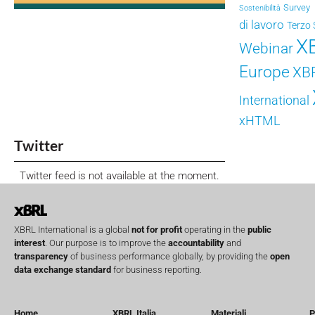
Survey
Sostenibilità
di lavoro
Terzo 
X
Webinar
Europe
XB
International
xHTML
Twitter
Twitter feed is not available at the moment.
XBRL International is a global
not for profit
operating in the
public
interest
. Our purpose is to improve the
accountability
and
transparency
of business performance globally, by providing the
open
data exchange standard
for business reporting.
Home
XBRL Italia
Materiali
P