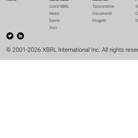
Cos’è XBRL
Tassonomie
S
News
Documenti
C
Eventi
Progetti
D
Soci
© 2001-2026 XBRL International Inc. All rights rese