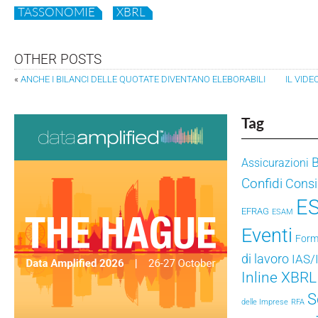
TASSONOMIE
XBRL
OTHER POSTS
«
ANCHE I BILANCI DELLE QUOTATE DIVENTANO ELEBORABILI
IL VIDE
Tag
Assicurazioni
Confidi
Consig
E
EFRAG
ESAM
Eventi
Form
di lavoro
IAS/
Inline XBRL
S
delle Imprese
RFA