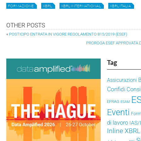
FORMAZIONE
XBRL
XBRL INTERNATIONAL
XBRL ITALIA
OTHER POSTS
«
POSTICIPO ENTRATA IN VIGORE REGOLAMENTO 815/2019 (ESEF)
PROROGA ESEF APPROVATA 
Tag
Assicurazioni
Confidi
Consig
E
EFRAG
ESAM
Eventi
Form
di lavoro
IAS/
Inline XBRL
S