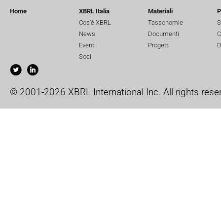
Home
XBRL Italia
Materiali
P
Cos’è XBRL
Tassonomie
S
News
Documenti
C
Eventi
Progetti
D
Soci
© 2001-2026 XBRL International Inc. All rights rese