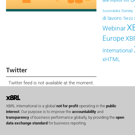
delle Imprese
RFA
Survey
Sostenibilità
di lavoro
Terzo 
X
Webinar
Europe
XB
International
xHTML
Twitter
Twitter feed is not available at the moment.
XBRL International is a global
not for profit
operating in the
public
interest
. Our purpose is to improve the
accountability
and
transparency
of business performance globally, by providing the
open
data exchange standard
for business reporting.