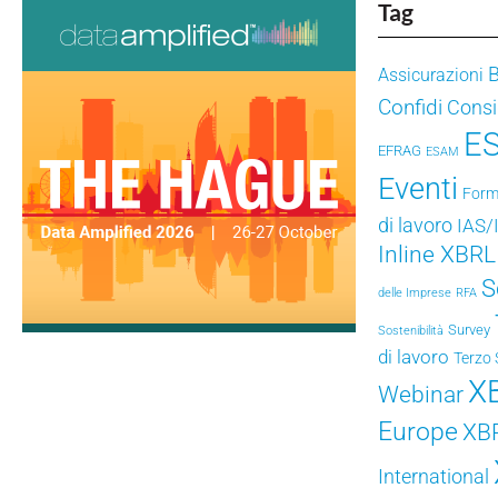
Tag
Assicurazioni
Confidi
Consig
E
EFRAG
ESAM
Eventi
Form
di lavoro
IAS/
Inline XBRL
S
delle Imprese
RFA
Survey
Sostenibilità
di lavoro
Terzo 
X
Webinar
Europe
XB
International