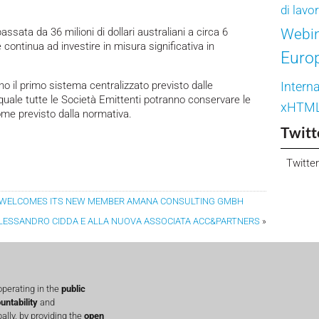
di lavo
Webi
assata da 36 milioni di dollari australiani a circa 6
 e continua ad investire in misura significativa in
Euro
no il primo sistema centralizzato previsto dalle
Interna
 quale tutte le Società Emittenti potranno conservare le
xHTM
me previsto dalla normativa.
Twitt
Twitter
RS WELCOMES ITS NEW MEMBER AMANA CONSULTING GMBH
 ALESSANDRO CIDDA E ALLA NUOVA ASSOCIATA ACC&PARTNERS
»
perating in the
public
untability
and
lly, by providing the
open