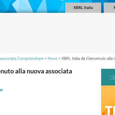
XBRL Italia
va associata Computershare
>
News
> XBRL Italia dà il benvenuto all
enuto alla nuova associata
or