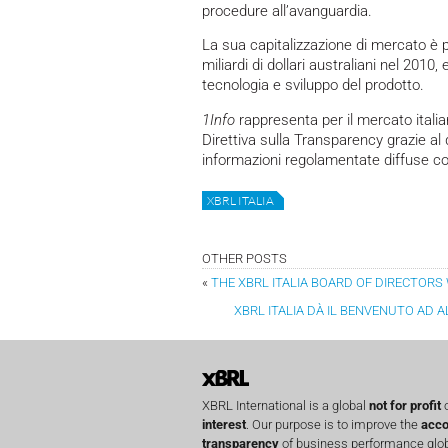
procedure all’avanguardia.
​La sua capitalizzazione di mercato è p
miliardi di dollari australiani nel 2010,
tecnologia e sviluppo del prodotto.
1Info
rappresenta per il mercato italia
Direttiva sulla Transparency grazie al
informazioni regolamentate diffuse co
XBRL ITALIA
OTHER POSTS
«
THE XBRL ITALIA BOARD OF DIRECTO
XBRL ITALIA DÀ IL BENVENUTO AD
XBRL International is a global
not for profit
o
interest
. Our purpose is to improve the
acco
transparency
of business performance globa