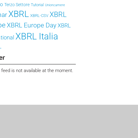
ro
Terzo Settore
Tutorial
Unioncamere
XBRL
XBRL
nar
XBRL-CSV
pe
XBRL Europe Day
XBRL
XBRL Italia
tional
L
er
 feed is not available at the moment.