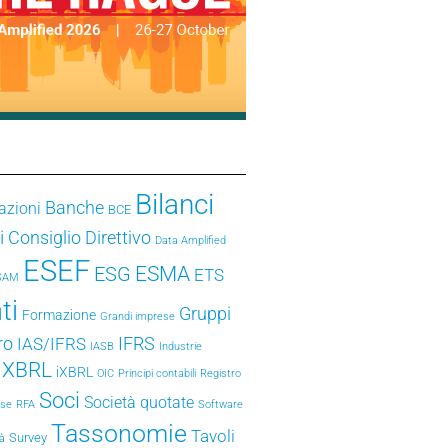
Bilanci
Banche
azioni
BCE
i
Consiglio Direttivo
Data Amplified
ESEF
ESMA
ESG
ETS
SAM
ti
Gruppi
Formazione
Grandi imprese
ro
IFRS
IAS/IFRS
IASB
Industrie
e XBRL
iXBRL
OIC
Principi contabili
Registro
Soci
Società quotate
ese
RFA
Software
Tassonomie
Tavoli
Survey
tà